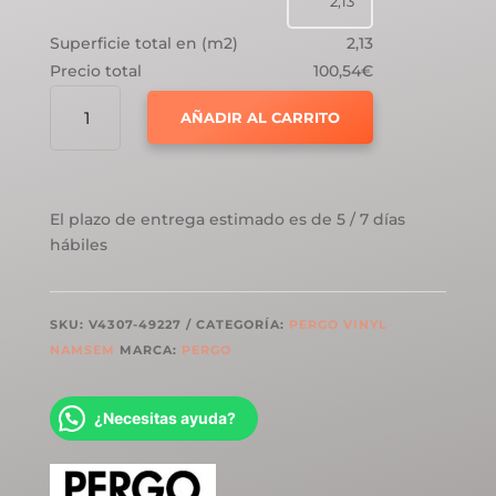
Superficie total en (m2)
2,13
Precio total
100,54€
PERGO
AÑADIR AL CARRITO
VYNIL
RIGID
NAMSEN
PRO
El plazo de entrega estimado es de 5 / 7 días
ROBLE
hábiles
ARDECHE
DORADO
CANTIDAD
SKU:
V4307-49227
CATEGORÍA:
PERGO VINYL
NAMSEM
MARCA:
PERGO
¿Necesitas ayuda?