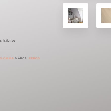
s hábiles
 GLOMMA
MARCA:
PERGO