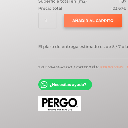
Superficie total en (m2)
1,87
Precio total
103,67€
PERGO
AÑADIR AL CARRITO
VYNIL
RIGID
GLOMMA
PRO
El plazo de entrega estimado es de 5 / 7 día
ROBLE
DE
COLINA
SKU:
V4431-49243
CATEGORÍA:
PERGO VINYL
CÁLIDO
CANTIDAD
¿Necesitas ayuda?