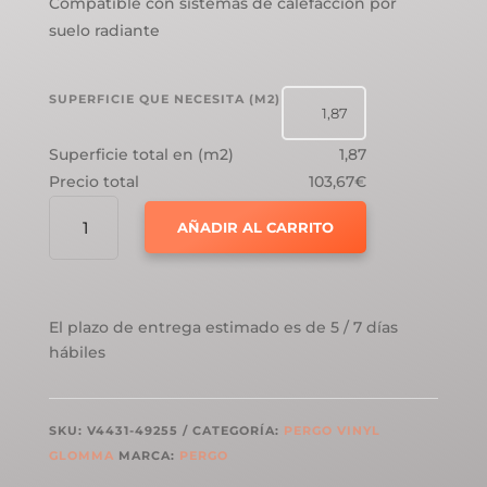
Compatible con sistemas de calefacción por
suelo radiante
SUPERFICIE QUE NECESITA (M2)
Superficie total en (m2)
1,87
Precio total
103,67€
PERGO
AÑADIR AL CARRITO
VYNIL
RIGID
GLOMMA
PRO
El plazo de entrega estimado es de 5 / 7 días
ROBLE
hábiles
IRLANDÉS
AHUMADO
CANTIDAD
SKU:
V4431-49255
CATEGORÍA:
PERGO VINYL
GLOMMA
MARCA:
PERGO